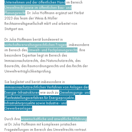
Unternehmen und der öffentlichen Hand
im Bereich
Umweltrecht sowie im öffentlichen Bau- und
Planungsrecht
. Dr. Julia Hoffmann ergänzt seit Herbst
2023 das Team der Weiss & Müller
Rechtsanwaltsgesellschaft mbH und arbeitet von
Stuttgart aus.
Dr. Julia Hoffmann berät bundesweit in
wirtschaftsverwaltungsrechtlichen Fragen
, insbesondere
im Bereich des
Umwelt- und Fachplanungsrechts
. Ihre
besondere Expertise liegt im Bereich des
Immissionsschutzrechts, des Naturschutzrechts, des
Baurechts, des Raumordnungsrechts und des Rechts der
Umweltverträglichkeitsprüfung.
Sie begleitet und berät insbesondere in
immissionsschutzrechtlichen Verfahren von Anlagen der
Energie-Infrastrukturen
wie auch zu
Genehmigungs- und
Planfeststellungsverfahren für Energieprojekte,
Infrastrukturprojekte sowie Industrie- und
Gewerbeanlagen
.
Durch ihre
wissenschaftliche und anwaltliche Erfahrung
ist Dr. Julia Hoffmann mit komplexen juristischen
Fragestellungen im Bereich des Umweltrechts vertraut.