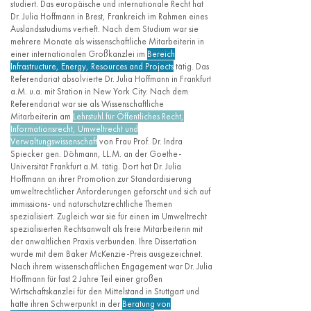
studiert. Das europäische und internationale Recht hat
Dr. Julia Hoffmann in Brest, Frankreich im Rahmen eines
Auslandsstudiums vertieft. Nach dem Studium war sie
mehrere Monate als wissenschaftliche Mitarbeiterin in
einer internationalen Großkanzlei im
Bereich
Infrastructure, Energy, Resources and Projects
tätig. Das
Referendariat absolvierte Dr. Julia Hoffmann in Frankfurt
a.M. u.a. mit Station in New York City. Nach dem
Referendariat war sie als Wissenschaftliche
Mitarbeiterin am
Lehrstuhl für Öffentliches Recht,
Informationsrecht, Umweltrecht und
Verwaltungswissenschaft
von Frau Prof. Dr. Indra
Spiecker gen. Döhmann, LL.M. an der Goethe-
Universität Frankfurt a.M. tätig. Dort hat Dr. Julia
Hoffmann an ihrer Promotion zur Standardisierung
umweltrechtlicher Anforderungen geforscht und sich auf
immissions- und naturschutzrechtliche Themen
spezialisiert. Zugleich war sie für einen im Umweltrecht
spezialisierten Rechtsanwalt als freie Mitarbeiterin mit
der anwaltlichen Praxis verbunden. Ihre Dissertation
wurde mit dem Baker McKenzie-Preis ausgezeichnet.
Nach ihrem wissenschaftlichen Engagement war Dr. Julia
Hoffmann für fast 2 Jahre Teil einer großen
Wirtschaftskanzlei für den Mittelstand in Stuttgart und
hatte ihren Schwerpunkt in der
Beratung von