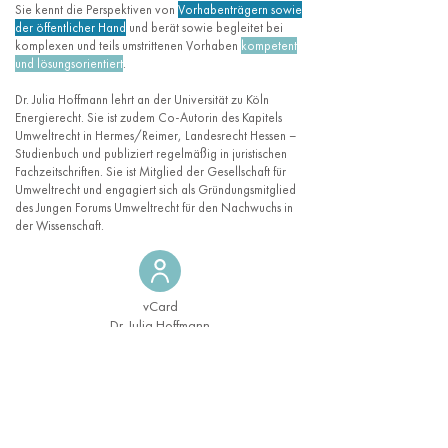
Sie kennt die Perspektiven von
Vorhabenträgern sowie
der öffentlicher Hand
und berät sowie begleitet bei
komplexen und teils umstrittenen Vorhaben
kompetent
und lösungsorientiert
.
Dr. Julia Hoffmann lehrt an der Universität zu Köln
Energierecht. Sie ist zudem Co-Autorin des Kapitels
Umweltrecht in Hermes/Reimer, Landesrecht Hessen –
Studienbuch und publiziert regelmäßig in juristischen
Fachzeitschriften. Sie ist Mitglied der Gesellschaft für
Umweltrecht und engagiert sich als Gründungsmitglied
des Jungen Forums Umweltrecht für den Nachwuchs in
der Wissenschaft.
vCard
Dr. Julia Hoffmann