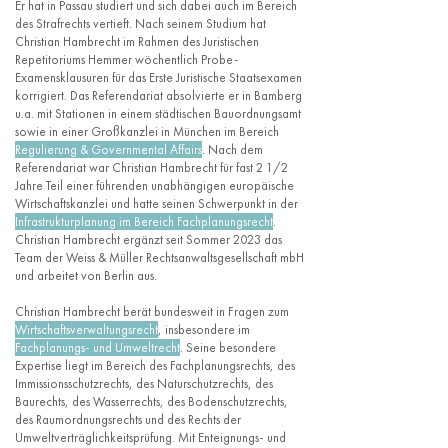
Er hat in Passau studiert und sich dabei auch im Bereich
des Strafrechts vertieft. Nach seinem Studium hat
Christian Hambrecht im Rahmen des Juristischen
Repetitoriums Hemmer wöchentlich Probe-
Examensklausuren für das Erste Juristische Staatsexamen
korrigiert. Das Referendariat absolvierte er in Bamberg
u.a. mit Stationen in einem städtischen Bauordnungsamt
sowie in einer Großkanzlei in München im Bereich
Regulierung & Governmental Affairs
. Nach dem
Referendariat war Christian Hambrecht für fast 2 1/2
Jahre Teil einer führenden unabhängigen europäische
Wirtschaftskanzlei und hatte seinen Schwerpunkt in der
Infrastrukturplanung im Bereich Fachplanungsrecht
.
Christian Hambrecht ergänzt seit Sommer 2023 das
Team der Weiss & Müller Rechtsanwaltsgesellschaft mbH
und arbeitet von Berlin aus.
Christian Hambrecht berät bundesweit in Fragen zum
Wirtschaftsverwaltungsrecht
, insbesondere im
Fachplanungs- und Umweltrecht
. Seine besondere
Expertise liegt im Bereich des Fachplanungsrechts, des
Immissionsschutzrechts, des Naturschutzrechts, des
Baurechts, des Wasserrechts, des Bodenschutzrechts,
des Raumordnungsrechts und des Rechts der
Umweltverträglichkeitsprüfung. Mit Enteignungs- und