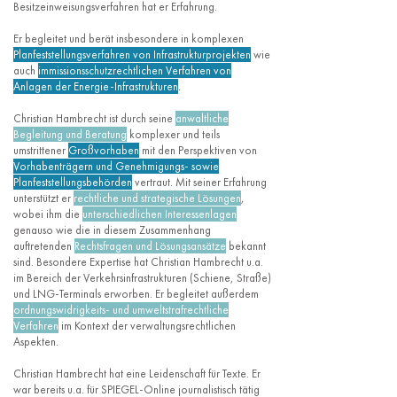
Besitzeinweisungsverfahren hat er Erfahrung.
Er begleitet und berät insbesondere in komplexen
Planfeststellungsverfahren von Infrastrukturprojekten
wie
auch
immissionsschutzrechtlichen Verfahren von
Anlagen der Energie-Infrastrukturen
.
Christian Hambrecht ist durch seine
anwaltliche
Begleitung und Beratung
komplexer und teils
umstrittener
Großvorhaben
mit den Perspektiven von
Vorhabenträgern und Genehmigungs- sowie
Planfeststellungsbehörden
vertraut. Mit seiner Erfahrung
unterstützt er
rechtliche und strategische Lösungen
,
wobei ihm die
unterschiedlichen Interessenlagen
genauso wie die in diesem Zusammenhang
auftretenden
Rechtsfragen und Lösungsansätze
bekannt
sind. Besondere Expertise hat Christian Hambrecht u.a.
im Bereich der Verkehrsinfrastrukturen (Schiene, Straße)
und LNG-Terminals erworben. Er begleitet außerdem
ordnungswidrigkeits- und umweltstrafrechtliche
Verfahren
im Kontext der verwaltungsrechtlichen
Aspekten.
Christian Hambrecht hat eine Leidenschaft für Texte. Er
war bereits u.a. für SPIEGEL-Online journalistisch tätig